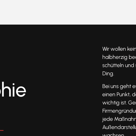
Wir wollen kei
halbherzig be
schütteln und s
Ding.
phie
Bei uns geht es
einen Punkt, 
wichtig ist. 
Firmengründun
jede Maßnahm
Außendarstell
wachsen.